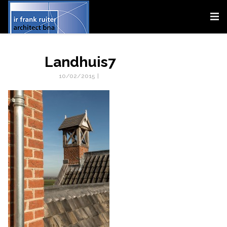
Landhuis7
10/02/2015
|