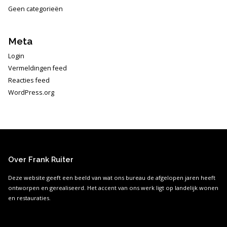
Geen categorieën
Meta
Login
Vermeldingen feed
Reacties feed
WordPress.org
Over Frank Ruiter
Deze website geeft een beeld van wat ons bureau de afgelopen jaren heeft
ontworpen en gerealiseerd. Het accent van ons werk ligt op landelijk wonen
en restauraties.