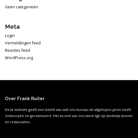
Geen categorieën
Meta
Login
Vermeldingen feed
Reacties feed
WordPress.org
Over Frank Ruiter
Deze website geeft een beeld van wat ons bureau de afgelopen jaren heeft
ontworpen en gerealiseerd. Het accent van ons werk ligt op landelijk wonen
en restauraties.