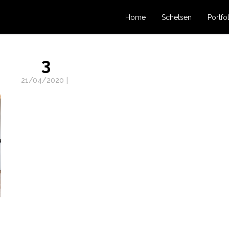
Home
Schetsen
Portfo
3
21/04/2020
|