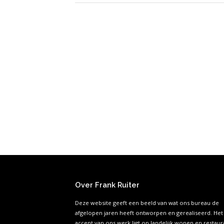
Over Frank Ruiter
Deze website geeft een beeld van wat ons bureau de
afgelopen jaren heeft ontworpen en gerealiseerd. Het
accent van ons werk ligt op landelijk wonen en restaura