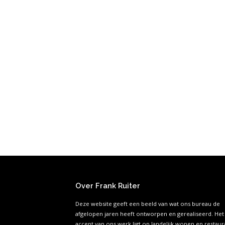
Over Frank Ruiter
Deze website geeft een beeld van wat ons bureau de
afgelopen jaren heeft ontworpen en gerealiseerd. Het
accent van ons werk ligt op landelijk wonen en restaura