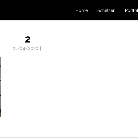
Home
Schetsen
Portfo
2
21/04/2020
|