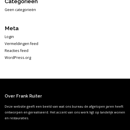
Categorieën
Geen categorieën
Meta
Login
Vermeldingen feed
Reacties feed
WordPress.org
Over Frank Ruiter
Deze website geeft een beeld van wat ons bureau de afgelopen jaren heeft
ontworpen en gerealiseerd. Het accent van ons werk ligt op landelijk wonen
en restauraties.