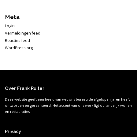
Meta
Login
Vermeldingen feed
Reacties feed
WordPress.org
Over Frank Ruiter
Deze website geeft een beeld van wat ons bureau de afgelopen jaren heeft
ontworpen en gerealiseerd. Het accent van ons werk ligt op landelijk wonen
en restauraties.
Privacy