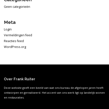
Geen categorieën
Meta
Login
Vermeldingen feed
Reacties feed
WordPress.org
Over Frank Ruiter
Deze website geeft een beeld van wat ons bureau de afgelopen jaren heeft
ontworpen en gerealiseerd. Het accent van ons werk ligt op landelijk wonen
en restauraties.