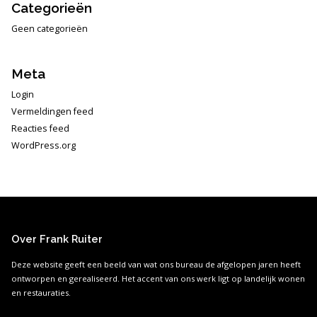
Categorieën
Geen categorieën
Meta
Login
Vermeldingen feed
Reacties feed
WordPress.org
Over Frank Ruiter
Deze website geeft een beeld van wat ons bureau de afgelopen jaren heeft
ontworpen en gerealiseerd. Het accent van ons werk ligt op landelijk wonen
en restauraties.