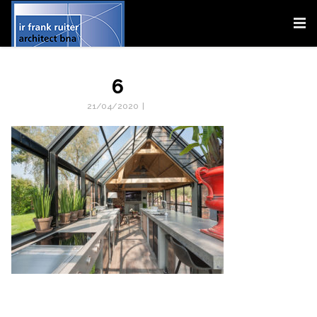
6
21/04/2020
|