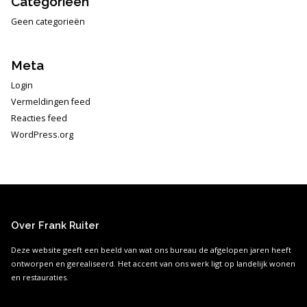
Categorieën
Geen categorieën
Meta
Login
Vermeldingen feed
Reacties feed
WordPress.org
Over Frank Ruiter
Deze website geeft een beeld van wat ons bureau de afgelopen jaren heeft
ontworpen en gerealiseerd. Het accent van ons werk ligt op landelijk wonen
en restauraties.