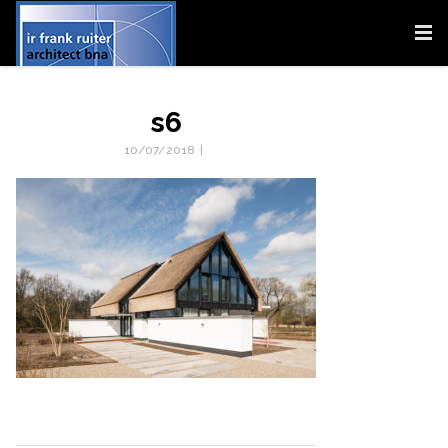
s6
10/07/2018
|