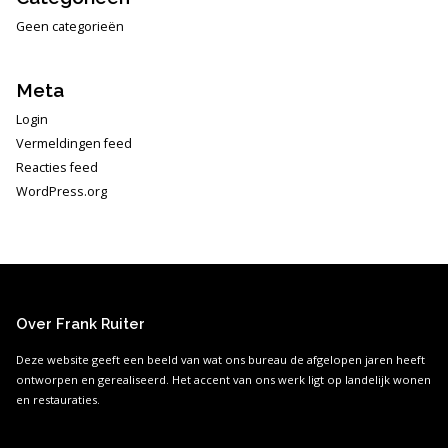
Geen categorieën
Meta
Login
Vermeldingen feed
Reacties feed
WordPress.org
Over Frank Ruiter
Deze website geeft een beeld van wat ons bureau de afgelopen jaren heeft
ontworpen en gerealiseerd. Het accent van ons werk ligt op landelijk wonen
en restauraties.