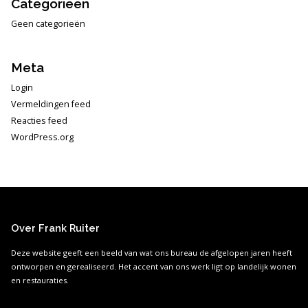
Categorieën
Geen categorieën
Meta
Login
Vermeldingen feed
Reacties feed
WordPress.org
Over Frank Ruiter
Deze website geeft een beeld van wat ons bureau de afgelopen jaren heeft
ontworpen en gerealiseerd. Het accent van ons werk ligt op landelijk wonen
en restauraties.