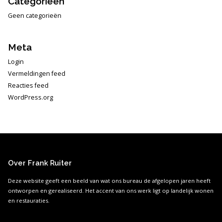
Categorieën
Geen categorieën
Meta
Login
Vermeldingen feed
Reacties feed
WordPress.org
Over Frank Ruiter
Deze website geeft een beeld van wat ons bureau de afgelopen jaren heeft
ontworpen en gerealiseerd. Het accent van ons werk ligt op landelijk wonen
en restauraties.