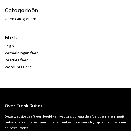
Categorieën
Geen categorieën
Meta
Login
Vermeldingen feed
Reacties feed
WordPress.org
Over Frank Ruiter
Deze website geeft een beeld van wat ons bureau de afgelopen jaren heeft
ontworpen en gerealiseerd. Het accent van ons werk ligt op landelijk wonen
en restauraties.