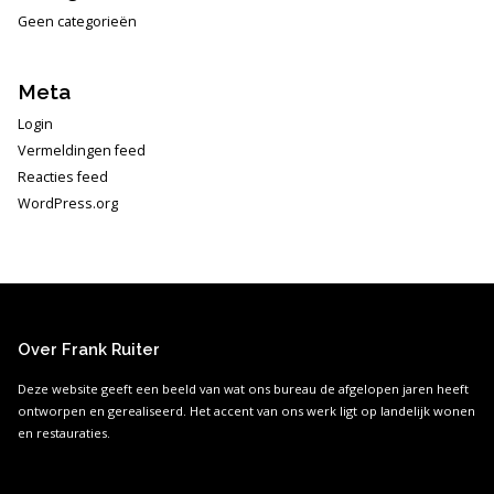
Geen categorieën
Meta
Login
Vermeldingen feed
Reacties feed
WordPress.org
Over Frank Ruiter
Deze website geeft een beeld van wat ons bureau de afgelopen jaren heeft
ontworpen en gerealiseerd. Het accent van ons werk ligt op landelijk wonen
en restauraties.