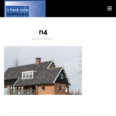
n4
10/07/2018
|