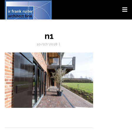
n1
10/07/2018
|