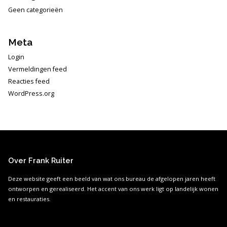
Geen categorieën
Meta
Login
Vermeldingen feed
Reacties feed
WordPress.org
Over Frank Ruiter
Deze website geeft een beeld van wat ons bureau de afgelopen jaren heeft
ontworpen en gerealiseerd. Het accent van ons werk ligt op landelijk wonen
en restauraties.